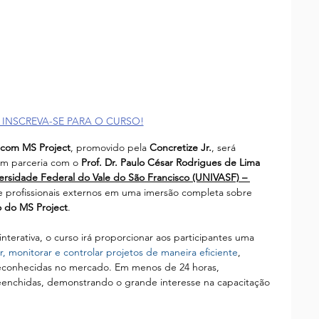
E INSCREVA-SE PARA O CURSO!
 com MS Project
, promovido pela 
Concretize Jr.
, será 
em parceria com o 
Prof. Dr. Paulo César Rodrigues de Lima 
ersidade Federal do Vale do São Francisco (UNIVASF) – 
e profissionais externos em uma imersão completa sobre 
o do MS Project
.
r, monitorar e controlar projetos de maneira eficiente
, 
reconhecidas no mercado. Em menos de 24 horas, 
eenchidas, demonstrando o grande interesse na capacitação 