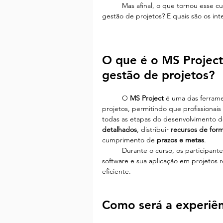
	Mas afinal, o que tornou esse curso tão especial? Como o MS Project pode transformar a 
gestão de projetos? E quais são os int
O que é o MS Project 
gestão de projetos?
	O 
MS Project
 é uma das ferram
projetos, permitindo que profissionai
todas as etapas do desenvolvimento de 
detalhados
, distribuir 
recursos de form
cumprimento de 
prazos e metas
.
	Durante o curso, os participantes vão poder compreender a fundo as funcionalidades do 
software e sua aplicação em projetos 
eficiente.
Como será a experiên