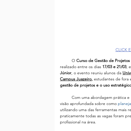
CLICK 
	O 
Curso de Gestão de Projetos
realizado entre os dias 
17/03 e 21/03
, 
Júnior
, o evento reuniu alunos da 
Univ
Campus Juazeiro
, 
estudantes de fora 
gestão de projetos e o uso estratégic
	Com uma abordagem prática e interativa, o curso irá proporcionar aos participantes uma 
visão aprofundada sobre como 
planeja
utilizando uma das ferramentas mais 
praticamente todas as vagas foram pr
profissional na área.