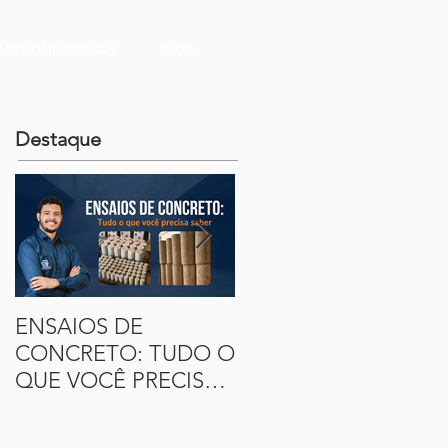
Área do Cliente
AGENDAR REUNIÃO
BLOG
Destaque
ENSAIOS DE
90 ATALHOS
CONCRETO: TUDO O
ESSENCIAIS PARA O
QUE VOCÊ PRECISA
REVIT!
SABER