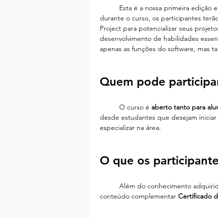
	Esta é a nossa primeira edição e pretendemos trazer um ambiente dinâmico e colaborativo, 
durante o curso, os participantes terã
Project para potencializar seus projeto
desenvolvimento de habilidades essen
apenas as funções do software, mas t
Quem pode participa
	O curso é 
aberto tanto para al
desde estudantes que desejam iniciar 
especializar na área.
O que os participant
	Além do conhecimento adquirido
conteúdo complementar 
Certificado 