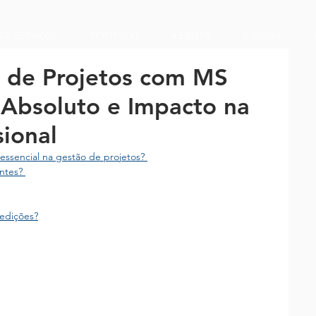
 DE SERVIÇOS
PORTFÓLIO
A EQUIPE
E-BOOKs
 de Projetos com MS
 Absoluto e Impacto na
ional
essencial na gestão de projetos? 
ntes? 
edições?