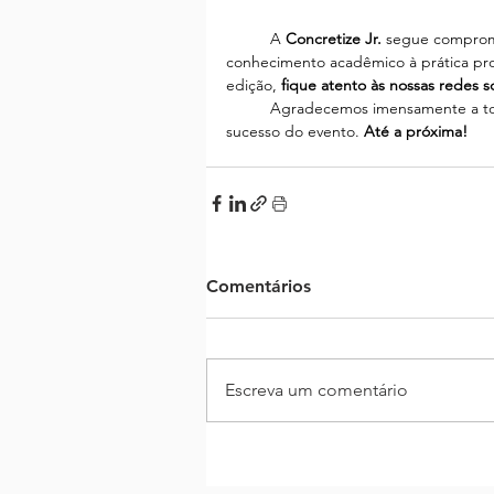
	A 
Concretize Jr.
 segue comprom
conhecimento acadêmico à prática prof
edição, 
fique atento às nossas redes so
	Agradecemos imensamente a todos que irão participar e aos que contribuíram para o 
sucesso do evento. 
Até a próxima!
Comentários
Escreva um comentário